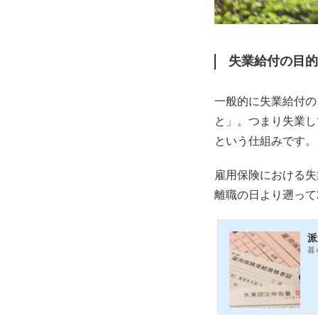
失業給付の目的
一般的に失業給付の
と」。つまり失業し
という仕組みです。
雇用保険における失
離職の日より遡って
派
暮