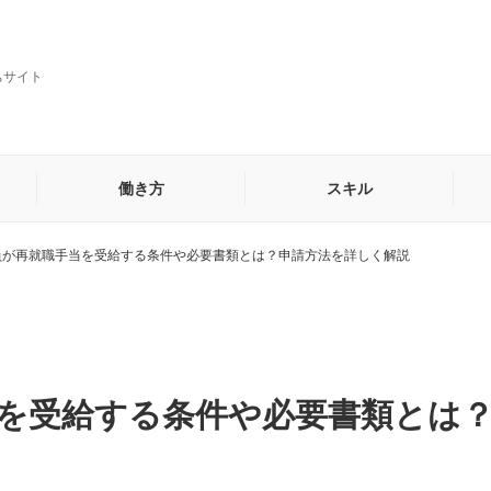
ちサイト
働き方
スキル
員が再就職手当を受給する条件や必要書類とは？申請方法を詳しく解説
貿易・海外営業事務
秘書
他
を受給する条件や必要書類とは