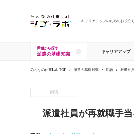
キャリアアップのためのお役立
職種から探す
キャリアアップ
派遣の基礎知識
全ての記事を見る
職種から探す
みんなの仕事Lab TOP
派遣の基礎知識
用語
派遣社
一般事務・営業事務
経理
データオペレーション
その
用語
派遣社員が再就職手当