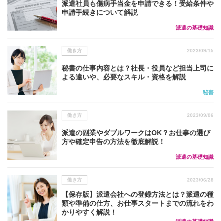
派遣社員も傷病手当金を申請できる！受給条件や
申請手続きについて解説
派遣の基礎知識
働き方
2023/09/15
秘書の仕事内容とは？社長・役員など担当上司に
よる違いや、必要なスキル・資格を解説
秘書
働き方
2023/09/06
派遣の副業やダブルワークはOK？お仕事の選び
方や確定申告の方法を徹底解説！
派遣の基礎知識
働き方
2023/06/28
【保存版】派遣会社への登録方法とは？派遣の種
類や準備の仕方、お仕事スタートまでの流れをわ
かりやすく解説！