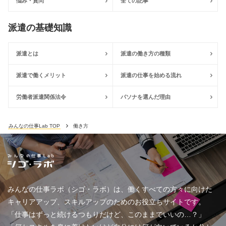
悩み・質問
全ての記事
派遣の基礎知識
派遣とは
派遣の働き方の種類
派遣で働くメリット
派遣の仕事を始める流れ
労働者派遣関係法令
パソナを選んだ理由
みんなの仕事Lab TOP
働き方
みんなの仕事ラボ（シゴ・ラボ）は、働くすべての方々に向けた
キャリアアップ、スキルアップのためのお役立ちサイトです。
「仕事はずっと続けるつもりだけど、このままでいいの…？」