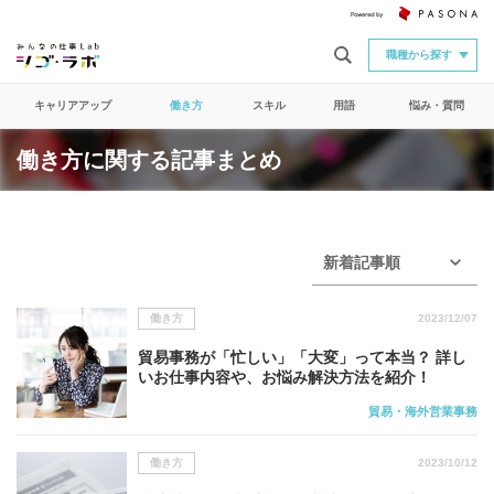
職種から探す
キャリアアップ
働き方
スキル
用語
悩み・質問
働き方に関する記事まとめ
新着記事順
働き方
2023/12/07
貿易事務が「忙しい」「大変」って本当？ 詳し
いお仕事内容や、お悩み解決方法を紹介！
貿易・海外営業事務
働き方
2023/10/12