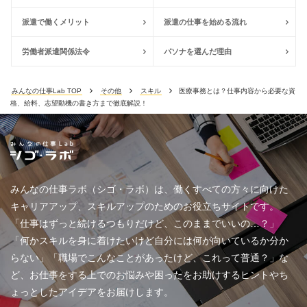
派遣で働くメリット
派遣の仕事を始める流れ
労働者派遣関係法令
パソナを選んだ理由
みんなの仕事Lab TOP
その他
スキル
医療事務とは？仕事内容から必要な資
格、給料、志望動機の書き方まで徹底解説！
みんなの仕事ラボ（シゴ・ラボ）は、働くすべての方々に向けた
キャリアアップ、スキルアップのためのお役立ちサイトです。
「仕事はずっと続けるつもりだけど、このままでいいの…？」
「何かスキルを身に着けたいけど自分には何が向いているか分か
らない」「職場でこんなことがあったけど、これって普通？」な
ど、お仕事をする上でのお悩みや困ったをお助けするヒントやち
ょっとしたアイデアをお届けします。