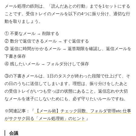
メール処理の鉄則は、「読んだあとの行動」までを1セットにする
ことです。受信トレイのメールを以下の4つに振り分け、適切な行
動を取りましょう。
① 不要なメール → 削除する
② 数分で返信できるメール → すぐ返信する
③ 返信に時間がかかるメール → 返答期限を確認し、返信メールを
下書き保存
④ 残したいメール → フォルダ分けして保存
③の下書きメールは、1日のタスクが終わった段階で仕上げて、そ
の日のうちに送信してしまいます。理想は、振り分けをしたあと
の受信トレイがいつも空っぽの状態にあること。返信忘れや大切
なメールを迷子にしないためにも、必ず守りたいルールですね。
※関連記事：『
【メール術】チェック回数、フォルダ管理etc.仕事
がサクサク回る「メール処理術」のヒント
』
会議