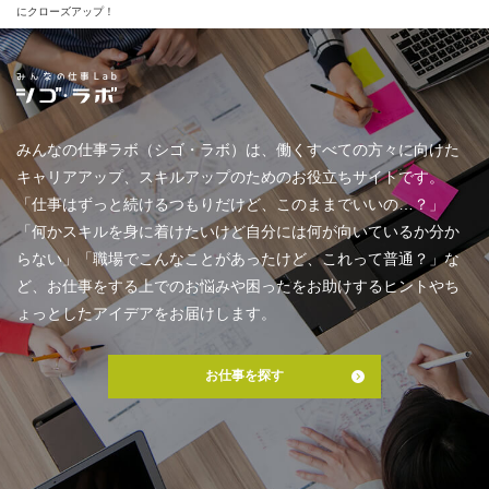
にクローズアップ！
みんなの仕事ラボ（シゴ・ラボ）は、働くすべての方々に向けた
キャリアアップ、スキルアップのためのお役立ちサイトです。
「仕事はずっと続けるつもりだけど、このままでいいの…？」
「何かスキルを身に着けたいけど自分には何が向いているか分か
らない」「職場でこんなことがあったけど、これって普通？」な
ど、お仕事をする上でのお悩みや困ったをお助けするヒントやち
ょっとしたアイデアをお届けします。
お仕事を探す