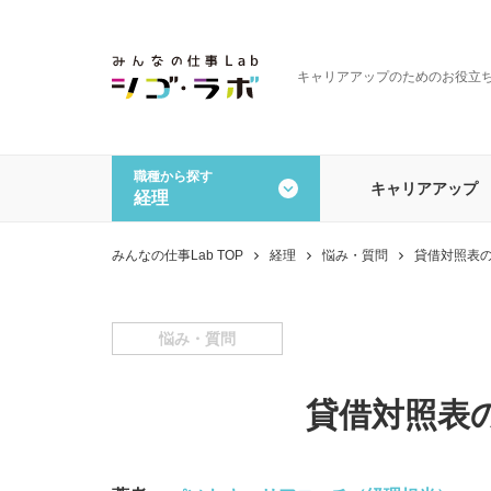
キャリアアップのためのお役立
職種から探す
キャリアアップ
経理
全ての記事を見る
職種から探す
みんなの仕事Lab TOP
経理
悩み・質問
貸借対照表
一般事務・営業事務
経理
データオペレーション
その
悩み・質問
貸借対照表