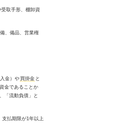
や受取手形、棚卸資
設備、備品、営業権
借入金）や
買掛金
と
資金であることか
、「流動負債」と
、支払期限が1年以上