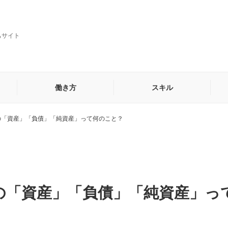
ちサイト
働き方
スキル
の「資産」「負債」「純資産」って何のこと？
貿易・海外営業事務
秘書
他
の「資産」「負債」「純資産」っ