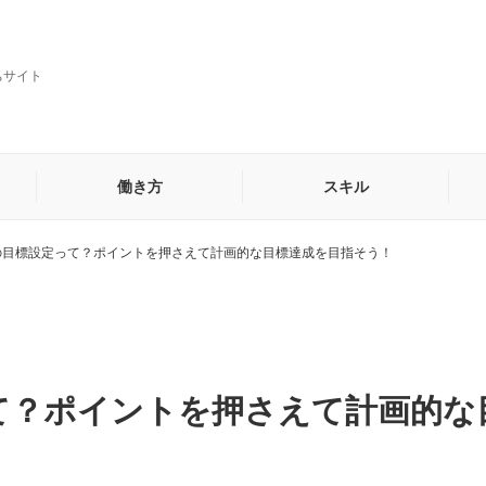
ちサイト
働き方
スキル
の目標設定って？ポイントを押さえて計画的な目標達成を目指そう！
貿易・海外営業事務
秘書
他
て？ポイントを押さえて計画的な