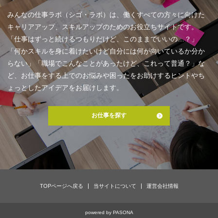
みんなの仕事ラボ（シゴ・ラボ）は、働くすべての方々に向けた
キャリアアップ、スキルアップのためのお役立ちサイトです。
「仕事はずっと続けるつもりだけど、このままでいいの…？」
「何かスキルを身に着けたいけど自分には何が向いているか分か
らない」「職場でこんなことがあったけど、これって普通？」な
ど、お仕事をする上でのお悩みや困ったをお助けするヒントやち
ょっとしたアイデアをお届けします。
お仕事を探す
TOPページへ戻る
当サイトについて
運営会社情報
powered by
PASONA