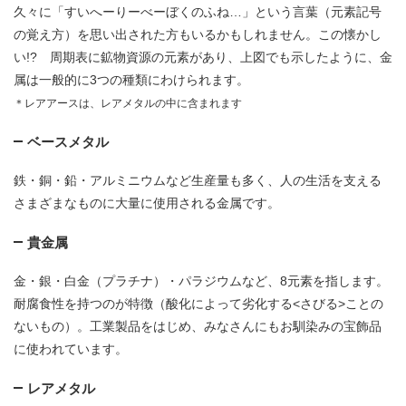
久々に「すいへーりーべーぼくのふね…」という言葉（元素記号
の覚え方）を思い出された方もいるかもしれません。この懐かし
い!? 周期表に鉱物資源の元素があり、上図でも示したように、金
属は一般的に3つの種類にわけられます。
＊レアアースは、レアメタルの中に含まれます
ベースメタル
鉄・銅・鉛・アルミニウムなど生産量も多く、人の生活を支える
さまざまなものに大量に使用される金属です。
貴金属
金・銀・白金（プラチナ）・パラジウムなど、8元素を指します。
耐腐食性を持つのが特徴（酸化によって劣化する<さびる>ことの
ないもの）。工業製品をはじめ、みなさんにもお馴染みの宝飾品
に使われています。
レアメタル