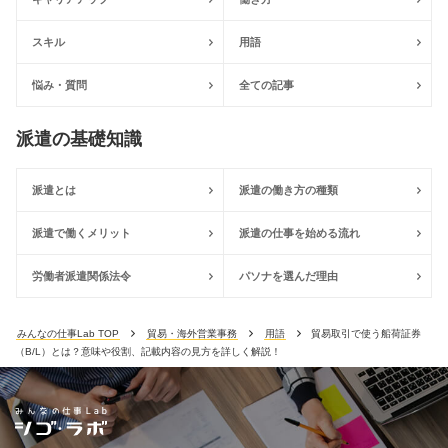
スキル
用語
悩み・質問
全ての記事
派遣の基礎知識
派遣とは
派遣の働き方の種類
派遣で働くメリット
派遣の仕事を始める流れ
労働者派遣関係法令
パソナを選んだ理由
みんなの仕事Lab TOP
貿易・海外営業事務
用語
貿易取引で使う船荷証券
（B/L）とは？意味や役割、記載内容の見方を詳しく解説！