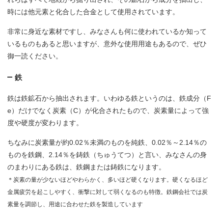
時には他元素と化合した合金として使用されています。
非常に身近な素材ですし、みなさんも何に使われているか知って
いるものもあると思いますが、意外な使用用途もあるので、ぜひ
御一読ください。
鉄
鉄は鉄鉱石から抽出されます。いわゆる鉄というのは、鉄成分（F
e）だけでなく炭素（C）が化合されたもので、炭素量によって強
度や硬度が変わります。
ちなみに炭素量が約0.02％未満のものを純鉄、0.02％～2.14％の
ものを鉄鋼、2.14％を鋳鉄（ちゅうてつ）と言い、みなさんの身
のまわりにある鉄は、鉄鋼または鋳鉄になります。
＊炭素の量が少ないほどやわらかく、多いほど硬くなります。硬くなるほど
金属疲労を起こしやすく、衝撃に対して弱くなるのも特徴。鉄鋼会社では炭
素量を調節し、用途に合わせた鉄を製造しています