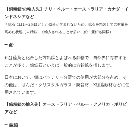
【銅精鉱*の輸入先】チリ・ペルー・オーストラリア・カナダ・イ
ンドネシアなど
＊鉱石には1～2％ほどしか成分が含まれないため、鉱石を精製して含有量を
高めた状態（＝精鉱）で輸入されることが多い（鉛・亜鉛も同様）
鉛
鉛は硫黄と化合した方鉛鉱とよばれる鉱物で、自然界に存在する
ことが多く、鉛鉱石といえば一般的に方鉛鉱を指します。
日本において、鉛はバッテリー分野での使用が大部分を占め、そ
の他は、はんだ・クリスタルガラス・防音材・X線遮蔽材などに使
用されています。
【鉛精鉱の輸入先】オーストラリア・ペルー・アメリカ・ボリビ
アなど
亜鉛