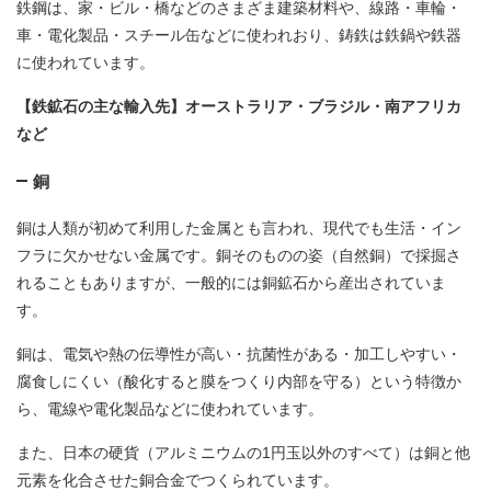
鉄鋼は、家・ビル・橋などのさまざま建築材料や、線路・車輪・
車・電化製品・スチール缶などに使われおり、鋳鉄は鉄鍋や鉄器
に使われています。
【鉄鉱石の主な輸入先】オーストラリア・ブラジル・南アフリカ
など
銅
銅は人類が初めて利用した金属とも言われ、現代でも生活・イン
フラに欠かせない金属です。銅そのものの姿（自然銅）で採掘さ
れることもありますが、一般的には銅鉱石から産出されていま
す。
銅は、電気や熱の伝導性が高い・抗菌性がある・加工しやすい・
腐食しにくい（酸化すると膜をつくり内部を守る）という特徴か
ら、電線や電化製品などに使われています。
また、日本の硬貨（アルミニウムの1円玉以外のすべて）は銅と他
元素を化合させた銅合金でつくられています。