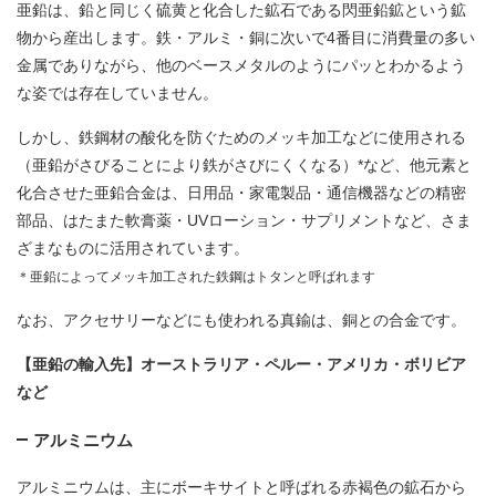
亜鉛は、鉛と同じく硫黄と化合した鉱石である閃亜鉛鉱という鉱
物から産出します。鉄・アルミ・銅に次いで4番目に消費量の多い
金属でありながら、他のベースメタルのようにパッとわかるよう
な姿では存在していません。
しかし、鉄鋼材の酸化を防ぐためのメッキ加工などに使用される
（亜鉛がさびることにより鉄がさびにくくなる）*など、他元素と
化合させた亜鉛合金は、日用品・家電製品・通信機器などの精密
部品、はたまた軟膏薬・UVローション・サプリメントなど、さま
ざまなものに活用されています。
＊亜鉛によってメッキ加工された鉄鋼はトタンと呼ばれます
なお、アクセサリーなどにも使われる真鍮は、銅との合金です。
【亜鉛の輸入先】オーストラリア・ペルー・アメリカ・ボリビア
など
アルミニウム
アルミニウムは、主にボーキサイトと呼ばれる赤褐色の鉱石から