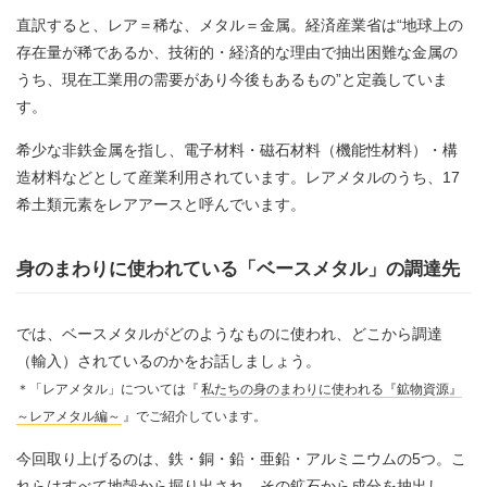
直訳すると、レア＝稀な、メタル＝金属。経済産業省は“地球上の
存在量が稀であるか、技術的・経済的な理由で抽出困難な金属の
うち、現在工業用の需要があり今後もあるもの”と定義していま
す。
希少な非鉄金属を指し、電子材料・磁石材料（機能性材料）・構
造材料などとして産業利用されています。レアメタルのうち、17
希土類元素をレアアースと呼んでいます。
身のまわりに使われている「ベースメタル」の調達先
では、ベースメタルがどのようなものに使われ、どこから調達
（輸入）されているのかをお話しましょう。
＊「レアメタル」については『
私たちの身のまわりに使われる『鉱物資源』
～レアメタル編～
』でご紹介しています。
今回取り上げるのは、鉄・銅・鉛・亜鉛・アルミニウムの5つ。こ
れらはすべて地殻から掘り出され、その鉱石から成分を抽出し、