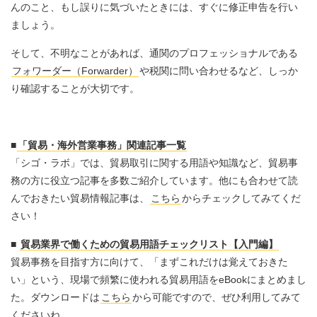
んのこと、もし誤りに気づいたときには、すぐに修正申告を行い
ましょう。
そして、不明なことがあれば、通関のプロフェッショナルである
フォワーダー（Forwarder）
や税関に問い合わせるなど、しっか
り確認することが大切です。
■
「貿易・海外営業事務」関連記事一覧
「シゴ・ラボ」では、貿易取引に関する用語や知識など、貿易事
務の方に役立つ記事を多数ご紹介しています。他にも合わせて読
んでおきたい貿易情報記事は、
こちら
からチェックしてみてくだ
さい！
■
貿易業界で働くための貿易用語チェックリスト【入門編】
貿易事務を目指す方に向けて、「まずこれだけは覚えておきた
い」という、現場で頻繁に使われる貿易用語をeBookにまとめまし
た。ダウンロードは
こちら
から可能ですので、ぜひ利用してみて
くださいね。