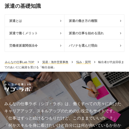
派遣の基礎知識
派遣とは
派遣の働き方の種類
派遣で働くメリット
派遣の仕事を始める流れ
労働者派遣関係法令
パソナを選んだ理由
みんなの仕事Lab TOP
貿易・海外営業事務
悩み・質問
輸出者が代金回収ま
でのあいだに融資を受ける「輸出金融」
みんなの仕事ラボ（シゴ・ラボ）は、働くすべての方々に向けた
キャリアアップ、スキルアップのためのお役立ちサイトです。
「仕事はずっと続けるつもりだけど、このままでいいの…？」
「何かスキルを身に着けたいけど自分には何が向いているか分か