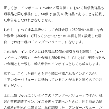
正しくは、
インボイス（Invoice／送り状）
において無償代替品も
通常品と同じ価格にし、50個は“無償”の代替品であることを記載し
た申告をしなければなりません。
しかし、すべて通常品扱いにして合計金額（250個分×単価）を合
計数量（300個）で割ってひとつひとつの単価を低く設定した場
合、それは一種の「アンダーバリュー」になります。
この場合、インボイスには代替品50個の値引き額を記載し（▲や
マイナスで記載）、合計金額を250個分にしておけば、実際の支払
い金額とも一致し、輸入申告のインボイスとしても成立します。
巷では、こうした値引きを行う際に作成されるインボイスが、
「アンダーバリュー」に抵触していることがあると聞くのでご注
意ください。
上記は気づかれにくいタイプの「アンダーバリュー」ですが、税
関が事後調査でインボイスを遡って調べたときに、同じ商品の輸
入価格が明らかに違えば、単価調整した「アンダーバリュー」だ