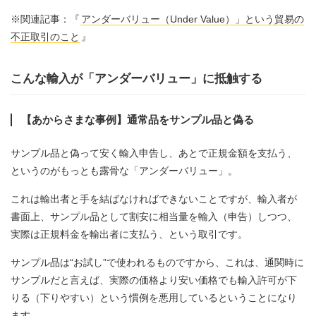
※関連記事：『
アンダーバリュー（Under Value）」という貿易の
不正取引のこと
』
こんな輸入が「アンダーバリュー」に抵触する
【あからさまな事例】通常品をサンプル品と偽る
サンプル品と偽って安く輸入申告し、あとで正規金額を支払う、
というのがもっとも露骨な「アンダーバリュー」。
これは輸出者と手を結ばなければできないことですが、輸入者が
書面上、サンプル品として割安に相当量を輸入（申告）しつつ、
実際は正規料金を輸出者に支払う、という取引です。
サンプル品は“お試し”で使われるものですから、これは、通関時に
サンプルだと言えば、実際の価格より安い価格でも輸入許可が下
りる（下りやすい）という慣例を悪用しているということになり
ます。