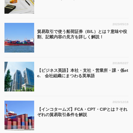
2023/05/19
貿易取引で使う船荷証券（B/L）とは？意味や役
割、記載内容の見方を詳しく解説！
2018/02/27
【ビジネス英語】本社・支社・営業所・課・係et
c. 会社組織にまつわる英単語
2023/12/18
【インコタームズ】FCA・CPT・CIPとは？それ
ぞれの貿易取引条件を解説