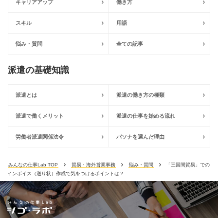
キャリアアップ
働き方
スキル
用語
悩み・質問
全ての記事
派遣の基礎知識
派遣とは
派遣の働き方の種類
派遣で働くメリット
派遣の仕事を始める流れ
労働者派遣関係法令
パソナを選んだ理由
みんなの仕事Lab TOP
貿易・海外営業事務
悩み・質問
「三国間貿易」での
インボイス（送り状）作成で気をつけるポイントは？