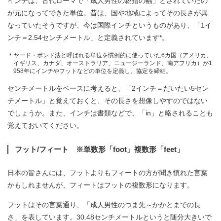
インチは、古代ローマで「成人男性の親指の幅」とされていたの
が元になってできた単位。昔は、国や地域によってその長さが異
なっていたそうですが、今は国際インチというものがあり、「1イ
ンチ＝2.54センチメートル」と定義されています*。
＊ヤード・ポンド法と呼ばれる単位を慣例的に使っていた6カ国（アメリカ、
イギリス、カナダ、オーストラリア、ニュージーランド、南アフリカ）が1
958年にインチやフットなどの単位を定義し、協定を締結。
センチメートルをベースに考えると、「2インチ＝だいたい5セン
チメートル」と覚えておくと、その長さを想像しやすのではない
でしょうか。また、インチは書類などで、「in」と略されることも
覚えておいてください。
フット/フィート ※単数形「foot」複数形「feet」
日本の皆さんには、フットよりもフィートの方が聞き慣れた言葉
かもしれませんが、フィートはフットの複数形になります。
フットはその言葉通り、「成人男性のつま先～かかとまでの長
さ」を表しています。30.48センチメートルというと随分大きいで