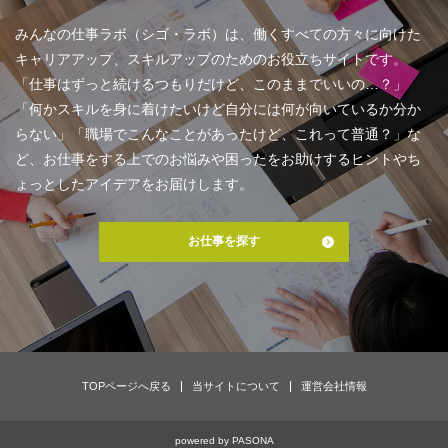
みんなの仕事ラボ（シゴ・ラボ）は、働くすべての方々に向けた
キャリアアップ、スキルアップのためのお役立ちサイトです。
「仕事はずっと続けるつもりだけど、このままでいいの…？」
「何かスキルを身に着けたいけど自分には何が向いているか分か
らない」「職場でこんなことがあったけど、これって普通？」な
ど、お仕事をする上でのお悩みや困ったをお助けするヒントやち
ょっとしたアイデアをお届けします。
お仕事を探す
TOPページへ戻る
当サイトについて
運営会社情報
powered by
PASONA