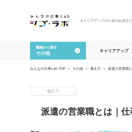
キャリアアップのためのお役立
職種から探す
キャリアアップ
その他
全ての記事を見る
職種から探す
みんなの仕事Lab TOP
その他
働き方
派遣の営業職
一般事務・営業事務
経理
データオペレーション
その
働き方
派遣の営業職とは｜仕