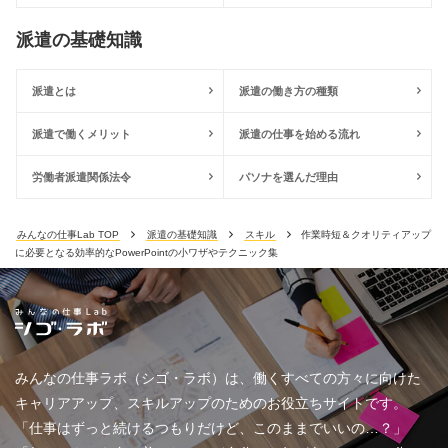
派遣の基礎知識
派遣とは
派遣の働き方の種類
派遣で働くメリット
派遣の仕事を始める流れ
労働者派遣関係法令
パソナを選んだ理由
みんなの仕事Lab TOP
派遣の基礎知識
スキル
作業時短＆クオリティアップ
に必要となる効率的なPowerPointの小ワザやテクニック集
みんなの仕事ラボ（シゴ・ラボ）は、働くすべての方々に向けた
キャリアアップ、スキルアップのためのお役立ちサイトです。
「仕事はずっと続けるつもりだけど、このままでいいの…？」