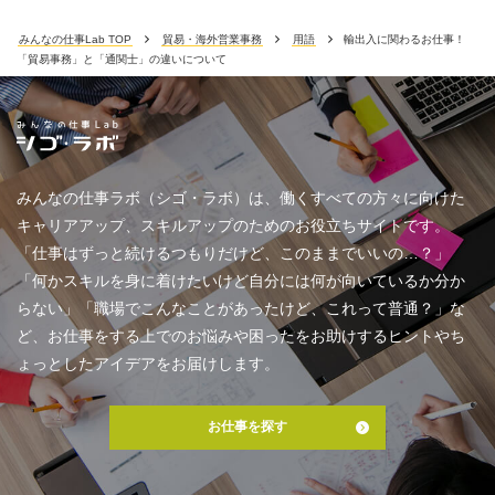
みんなの仕事Lab TOP
貿易・海外営業事務
用語
輸出入に関わるお仕事！
「貿易事務」と「通関士」の違いについて
みんなの仕事ラボ（シゴ・ラボ）は、働くすべての方々に向けた
キャリアアップ、スキルアップのためのお役立ちサイトです。
「仕事はずっと続けるつもりだけど、このままでいいの…？」
「何かスキルを身に着けたいけど自分には何が向いているか分か
らない」「職場でこんなことがあったけど、これって普通？」な
ど、お仕事をする上でのお悩みや困ったをお助けするヒントやち
ょっとしたアイデアをお届けします。
お仕事を探す