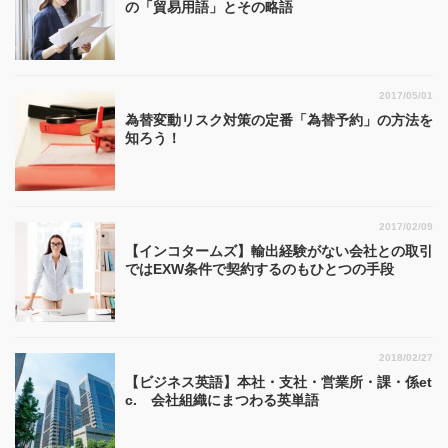
の「貿易用語」とその略語
2017/05/01
為替変動リスク対策の定番「為替予約」の方法を
知ろう！
2017/02/09
【インコタームズ】輸出経験がない会社との取引
ではEXW条件で契約するのもひとつの手段
2018/02/27
【ビジネス英語】本社・支社・営業所・課・係et
c. 会社組織にまつわる英単語