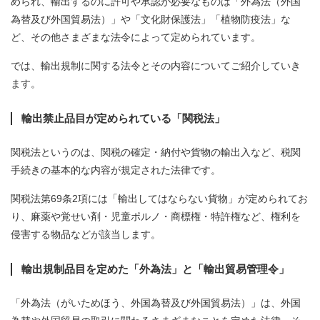
められ、輸出するのに許可や承認が必要なものは「外為法（外国
為替及び外国貿易法）」や「文化財保護法」「植物防疫法」な
ど、その他さまざまな法令によって定められています。
では、輸出規制に関する法令とその内容についてご紹介していき
ます。
輸出禁止品目が定められている「関税法」
関税法というのは、関税の確定・納付や貨物の輸出入など、税関
手続きの基本的な内容が規定された法律です。
関税法第69条2項には「輸出してはならない貨物」が定められてお
り、麻薬や覚せい剤・児童ポルノ・商標権・特許権など、権利を
侵害する物品などが該当します。
輸出規制品目を定めた「外為法」と「輸出貿易管理令」
「外為法（がいためほう、外国為替及び外国貿易法）」は、外国