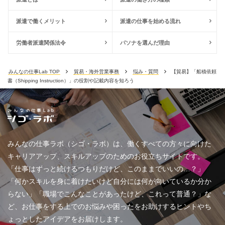
派遣で働くメリット
派遣の仕事を始める流れ
労働者派遣関係法令
パソナを選んだ理由
みんなの仕事Lab TOP
貿易・海外営業事務
悩み・質問
【貿易】「船積依頼
書（Shipping Instruction）」の役割や記載内容を知ろう
みんなの仕事ラボ（シゴ・ラボ）は、働くすべての方々に向けた
キャリアアップ、スキルアップのためのお役立ちサイトです。
「仕事はずっと続けるつもりだけど、このままでいいの…？」
「何かスキルを身に着けたいけど自分には何が向いているか分か
らない」「職場でこんなことがあったけど、これって普通？」な
ど、お仕事をする上でのお悩みや困ったをお助けするヒントやち
ょっとしたアイデアをお届けします。