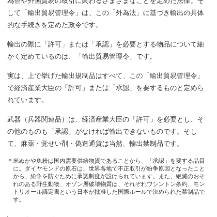
為替や外国貿易の取引に関わるさまざまなことを定めた法律。そ
して「輸出貿易管理令」は、この「外為法」に基づき輸出の具体
的な手続きを定めた政令です。
輸出の際に「許可」または「承認」を必要とする物品について細
かく定めているのは、「輸出貿易管理令」です。
実は、上で挙げた輸出規制品はすべて、この「輸出貿易管理令」
で経済産業大臣の「許可」または「承認」を要するものと定めら
れています。
武器（兵器関連品）は、経済産業大臣の「許可」を必要とし、そ
の他のものも「承認」がなければ輸出できないものです。そし
て、麻薬・覚せい剤・偽造通貨は当然、輸出禁制品です。
＊米ぬかや魚粉は国内需要供給物資であることから、「承認」を要する品目
に。ダイヤモンドの原石は、世界各地で不正取引が紛争原因となったこと
から、紛争を防ぐために承認制度が設けられています。また、絶滅のおそ
れのある野生動物、オゾン層破壊物質は、それぞれワシントン条約、モン
トリオール議定書という日本が批准した国際ルールで決められた禁制品で
す。