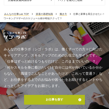
労働者派遣関係法令
パソナを選んだ理由
みんなの仕事Lab TOP
派遣の基礎知識
働き方
仕事と家事を両立させたい！
ワーキングマザーのスケジュール術や時短テクって？
みんなの仕事ラボ（シゴ・ラボ）は、働くすべての方々に向けた
キャリアアップ、スキルアップのためのお役立ちサイトです。
「仕事はずっと続けるつもりだけど、このままでいいの…？」
「何かスキルを身に着けたいけど自分には何が向いているか分か
らない」「職場でこんなことがあったけど、これって普通？」な
ど、お仕事をする上でのお悩みや困ったをお助けするヒントやち
ょっとしたアイデアをお届けします。
お仕事を探す