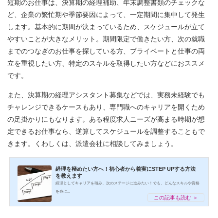
短期のお仕事は、決算期の経理補助、年末調整書類のチェックな
ど、企業の繁忙期や季節要因によって、一定期間に集中して発生
します。基本的に期間が決まっているため、スケジュールが立て
やすいことが大きなメリット。期間限定で働きたい方、次の就職
までのつなぎのお仕事を探している方、プライベートと仕事の両
立を重視したい方、特定のスキルを取得したい方などにおススメ
です。
また、決算期の経理アシスタント募集などでは、実務未経験でも
チャレンジできるケースもあり、専門職へのキャリアを開くため
の足掛かりにもなります。ある程度求人ニーズが高まる時期が想
定できるお仕事なら、逆算してスケジュールを調整することもで
きます。くわしくは、派遣会社に相談してみましょう。
経理を極めたい方へ！初心者から着実にSTEP UPする方法
を教えます
経理としてキャリアを積み、次のステージに進みたい！でも、どんなスキルや資格
を身に...
この記事も読む ＞