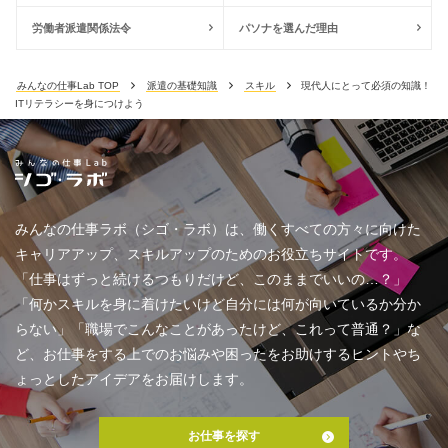
労働者派遣関係法令
パソナを選んだ理由
みんなの仕事Lab TOP
派遣の基礎知識
スキル
現代人にとって必須の知識！
ITリテラシーを身につけよう
みんなの仕事ラボ（シゴ・ラボ）は、働くすべての方々に向けた
キャリアアップ、スキルアップのためのお役立ちサイトです。
「仕事はずっと続けるつもりだけど、このままでいいの…？」
「何かスキルを身に着けたいけど自分には何が向いているか分か
らない」「職場でこんなことがあったけど、これって普通？」な
ど、お仕事をする上でのお悩みや困ったをお助けするヒントやち
ょっとしたアイデアをお届けします。
お仕事を探す