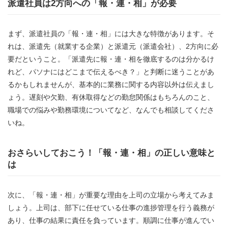
派遣社員は2方向への「報・連・相」が必要
まず、派遣社員の「報・連・相」には大きな特徴があります。そ
れは、派遣先（就業する企業）と派遣元（派遣会社）、2方向に必
要だということ。「派遣先に報・連・相を徹底するのは分かるけ
れど、パソナにはどこまで伝えるべき？」と判断に迷うことがあ
るかもしれませんが、基本的に業務に関する内容以外は伝えまし
ょう。遅刻や欠勤、有休取得などの勤怠関係はもちろんのこと、
職場での悩みや勤務環境についてなど、なんでも相談してくださ
いね。
おさらいしておこう！「報・連・相」の正しい意味と
は
次に、「報・連・相」が重要な理由を上司の立場から考えてみま
しょう。上司は、部下に任せている仕事の進捗管理を行う義務が
あり、仕事の結果に責任を負っています。順調に仕事が進んでい