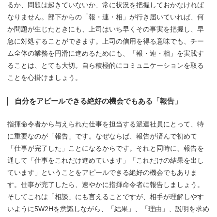
るか、問題は起きていないか、常に状況を把握しておかなければ
なりません。部下からの「報・連・相」が行き届いていれば、何
か問題が生じたときにも、上司はいち早くその事実を把握し、早
急に対処することができます。上司の信用を得る意味でも、チー
ム全体の業務を円滑に進めるためにも、「報・連・相」を実践す
ることは、とても大切。自ら積極的にコミュニケーションを取る
ことを心掛けましょう。
自分をアピールできる絶好の機会でもある「報告」
指揮命令者から与えられた仕事を担当する派遣社員にとって、特
に重要なのが「報告」です。なぜならば、報告が済んで初めて
「仕事が完了した」ことになるからです。それと同時に、報告を
通して「仕事をこれだけ進めています」「これだけの結果を出し
ています」ということをアピールできる絶好の機会でもありま
す。仕事が完了したら、速やかに指揮命令者に報告しましょう。
そしてこれは「相談」にも言えることですが、相手が理解しやす
いように5W2Hを意識しながら、「結果」、「理由」、説明を求め