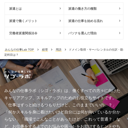
派遣とは
派遣の働き方の種類
派遣で働くメリット
派遣の仕事を始める流れ
労働者派遣関係法令
パソナを選んだ理由
みんなの仕事Lab TOP
経理
用語
ドメイン取得・サーバレンタルの仕訳・勘
定科目は？
みんなの仕事ラボ（シゴ・ラボ）は、働くすべての方々に向けた
キャリアアップ、スキルアップのためのお役立ちサイトです。
「仕事はずっと続けるつもりだけど、このままでいいの…？」
「何かスキルを身に着けたいけど自分には何が向いているか分か
らない」「職場でこんなことがあったけど、これって普通？」な
ど、お仕事をする上でのお悩みや困ったをお助けするヒントやち