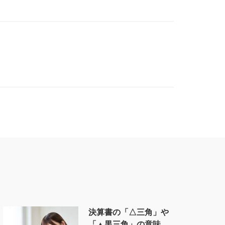
決算書の「△三角」や
「▲黒三角」の意味