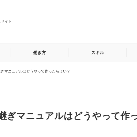
ちサイト
働き方
スキル
継ぎマニュアルはどうやって作ったらよい？
貿易・海外営業事務
秘書
他
継ぎマニュアルはどうやって作