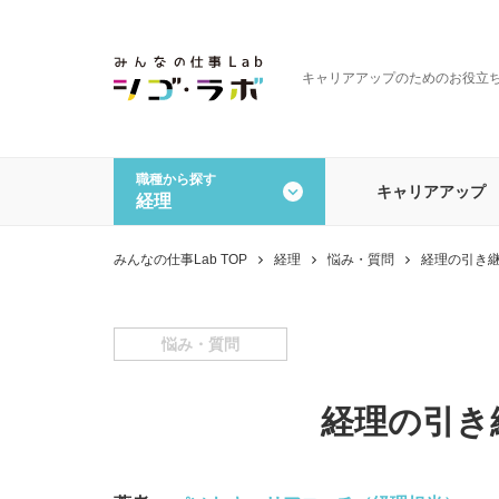
キャリアアップのためのお役立
職種から探す
キャリアアップ
経理
全ての記事を見る
職種から探す
みんなの仕事Lab TOP
経理
悩み・質問
経理の引き
一般事務・営業事務
経理
データオペレーション
その
悩み・質問
経理の引き