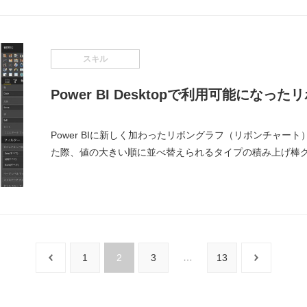
スキル
Power BI Desktopで利用可能にな
Power BIに新しく加わったリボングラフ（リボンチャー
た際、値の大きい順に並べ替えられるタイプの積み上げ棒
…
1
2
3
13