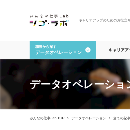
キャリアアップのためのお役立
職種から探す
キャリアア
データオペレーション
全ての記事を見る
職種から探す
一般事務・営業事務
経理
データオペレーション
その
データオペレーショ
みんなの仕事Lab TOP
データオペレーション
全ての記