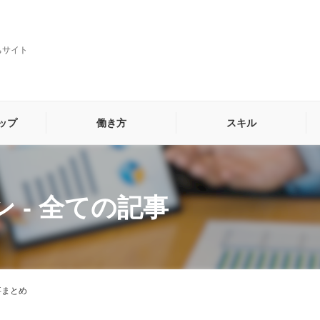
ちサイト
ップ
働き方
スキル
貿易・海外営業事務
秘書
他
ン
全ての記事
事まとめ