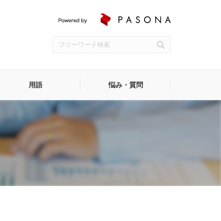
用語
悩み・質問
受付