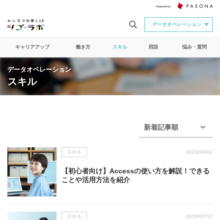
データオペレーション
キャリアアップ
働き方
スキル
用語
悩み・質問
データオペレーション
スキル
新着記事順
スキル
2023/08/02
【初心者向け】Accessの使い方を解説！できる
ことや活用方法を紹介
スキル
2019/07/17