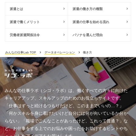
派遣とは
派遣の働き方の種類
派遣で働くメリット
派遣の仕事を始める流れ
労働者派遣関係法令
パソナを選んだ理由
みんなの仕事Lab TOP
データオペレーション
働き方
みんなの仕事ラボ（シゴ・ラボ）は、働くすべての方々に向けた
キャリアアップ、スキルアップのためのお役立ちサイトです。
「仕事はずっと続けるつもりだけど、このままでいいの…？」
「何かスキルを身に着けたいけど自分には何が向いているか分か
らない」「職場でこんなことがあったけど、これって普通？」な
ど、お仕事をする上でのお悩みや困ったをお助けするヒントやち