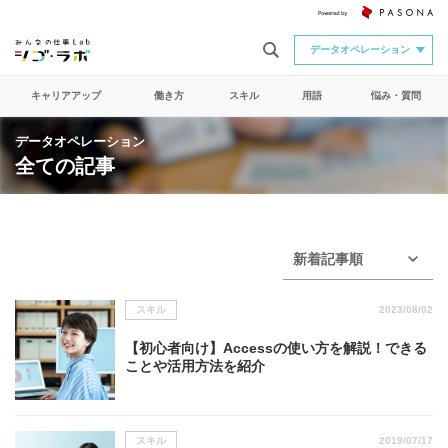
データオペレーション
キャリアアップ
働き方
スキル
用語
悩み・質問
データオペレーション
全ての記事
新着記事順
スキル
2023/08/02
【初心者向け】Accessの使い方を解説！できる
ことや活用方法を紹介
スキル
2019/07/17