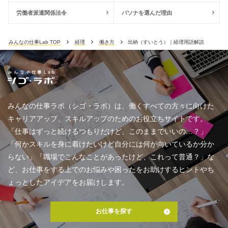
労働者派遣関係法令
パソナを選んだ理由
みんなの仕事Lab TOP
経理
働き方
出納（すいとう）｜経理用語解説
みんなの仕事ラボ（シゴ・ラボ）は、働くすべての方々に向けた
キャリアアップ、スキルアップのためのお役立ちサイトです。
「仕事はずっと続けるつもりだけど、このままでいいの…？」
「何かスキルを身に着けたいけど自分には何が向いているか分か
らない」「職場でこんなことがあったけど、これって普通？」な
ど、お仕事をする上でのお悩みや困ったをお助けするヒントやち
ょっとしたアイデアをお届けします。
お仕事を探す