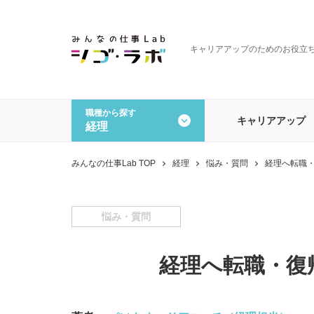
キャリアアップのためのお役立
職種から探す
キャリアアップ
経理
全ての記事を見る
職種から探す
みんなの仕事Lab TOP
経理
悩み・質問
経理へ転職
一般事務・営業事務
経理
データオペレーション
その
悩み・質問
経理へ転職・復