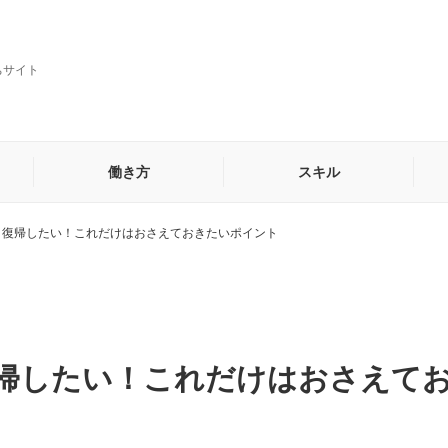
ちサイト
働き方
スキル
・復帰したい！これだけはおさえておきたいポイント
貿易・海外営業事務
秘書
他
帰したい！これだけはおさえて