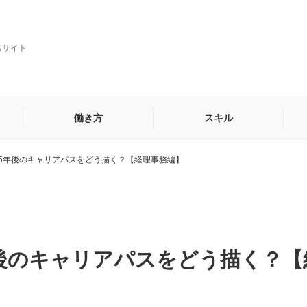
ちサイト
働き方
スキル
、5年後のキャリアパスをどう描く？【経理事務編】
貿易・海外営業事務
秘書
他
年後のキャリアパスをどう描く？【