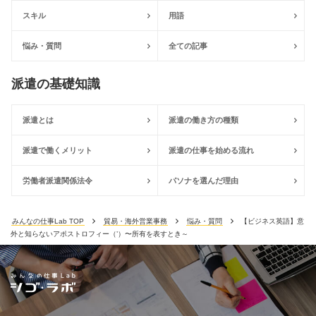
スキル
用語
悩み・質問
全ての記事
派遣の基礎知識
派遣とは
派遣の働き方の種類
派遣で働くメリット
派遣の仕事を始める流れ
労働者派遣関係法令
パソナを選んだ理由
みんなの仕事Lab TOP
貿易・海外営業事務
悩み・質問
【ビジネス英語】意
外と知らないアポストロフィー（’）〜所有を表すとき～