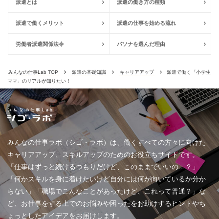
派遣とは
派遣の働き方の種類
派遣で働くメリット
派遣の仕事を始める流れ
労働者派遣関係法令
パソナを選んだ理由
みんなの仕事Lab TOP
派遣の基礎知識
キャリアアップ
派遣で働く「小学生
ママ」のリアルが知りたい！
みんなの仕事ラボ（シゴ・ラボ）は、働くすべての方々に向けた
キャリアアップ、スキルアップのためのお役立ちサイトです。
「仕事はずっと続けるつもりだけど、このままでいいの…？」
「何かスキルを身に着けたいけど自分には何が向いているか分か
らない」「職場でこんなことがあったけど、これって普通？」な
ど、お仕事をする上でのお悩みや困ったをお助けするヒントやち
ょっとしたアイデアをお届けします。