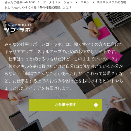
みんなの仕事Lab TOP
データオペレーション
スキル
表やマトリクスの表現
をよりわかりやすくする「条件付書式機能」とは？
みんなの仕事ラボ（シゴ・ラボ）は、働くすべての方々に向けた
キャリアアップ、スキルアップのためのお役立ちサイトです。
「仕事はずっと続けるつもりだけど、このままでいいの…？」
「何かスキルを身に着けたいけど自分には何が向いているか分か
らない」「職場でこんなことがあったけど、これって普通？」な
ど、お仕事をする上でのお悩みや困ったをお助けするヒントやち
ょっとしたアイデアをお届けします。
お仕事を探す