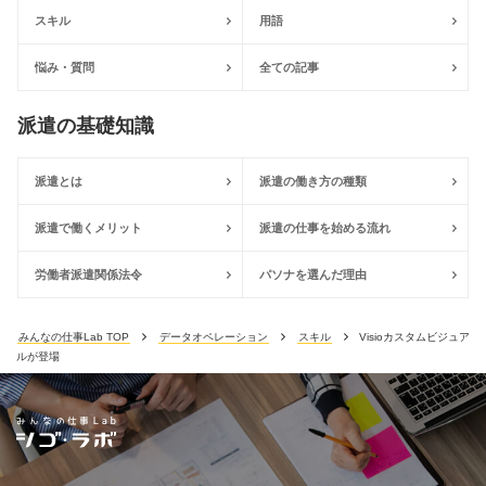
スキル
用語
悩み・質問
全ての記事
派遣の基礎知識
派遣とは
派遣の働き方の種類
派遣で働くメリット
派遣の仕事を始める流れ
労働者派遣関係法令
パソナを選んだ理由
みんなの仕事Lab TOP
データオペレーション
スキル
Visioカスタムビジュア
ルが登場