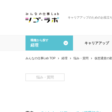
キャリアアップのためのお役立
職種から探す
キャリアアップ
経理
全ての記事を見る
職種から探す
みんなの仕事Lab TOP
経理
悩み・質問
仮想通貨の
一般事務・営業事務
経理
データオペレーション
その
悩み・質問