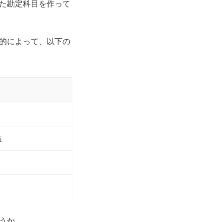
た勘定科目を作って
的によって、以下の
益
うか。