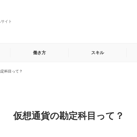
ちサイト
働き方
スキル
勘定科目って？
貿易・海外営業事務
秘書
他
仮想通貨の勘定科目って？