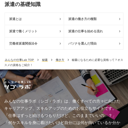
派遣の基礎知識
派遣とは
派遣の働き方の種類
派遣で働くメリット
派遣の仕事を始める流れ
労働者派遣関係法令
パソナを選んだ理由
みんなの仕事Lab TOP
秘書
働き方
秘書になるために必要な資格って？オス
スメの資格をご紹介！
みんなの仕事ラボ（シゴ・ラボ）は、働くすべての方々に向けた
キャリアアップ、スキルアップのためのお役立ちサイトです。
「仕事はずっと続けるつもりだけど、このままでいいの…？」
「何かスキルを身に着けたいけど自分には何が向いているか分か