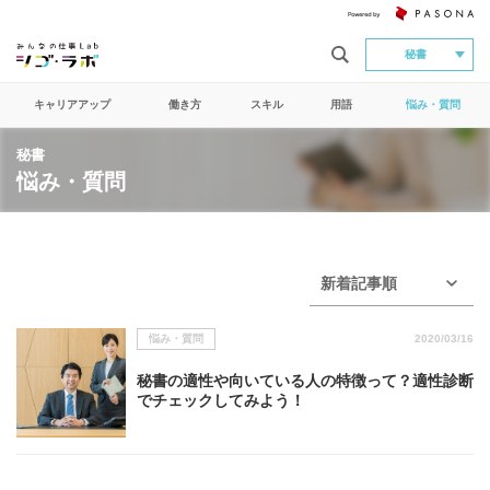
秘書
キャリアアップ
働き方
スキル
用語
悩み・質問
秘書
悩み・質問
新着記事順
悩み・質問
2020/03/16
秘書の適性や向いている人の特徴って？適性診断
でチェックしてみよう！