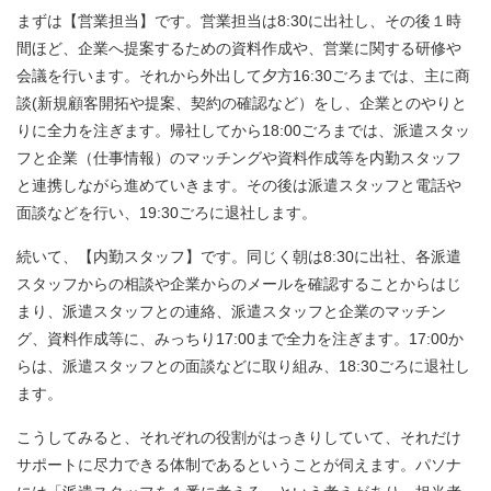
まずは【営業担当】です。営業担当は
8:30
に出社し、その後１時
間ほど、企業へ提案するための資料作成や、営業に関する研修や
会議を行います。それから外出して夕方
16:30
ごろまでは、主に商
談
(
新規顧客開拓や提案、契約の確認など）をし、企業とのやりと
りに全力を注ぎます。帰社してから
18:00
ごろまでは、派遣スタッ
フと企業（仕事情報）のマッチングや資料作成等を内勤スタッフ
と連携しながら進めていきます。その後は派遣スタッフと電話や
面談などを行い、
19:30
ごろに退社します。
続いて、【内勤スタッフ】です。同じく朝は
8:30
に出社、各派遣
スタッフからの相談や企業からのメールを確認することからはじ
まり、派遣スタッフとの連絡、派遣スタッフと企業のマッチン
グ、資料作成等に、みっちり
17:00
まで全力を注ぎます。
17:00
か
らは、派遣スタッフとの面談などに取り組み、
18:30
ごろに退社し
ます。
こうしてみると、それぞれの役割がはっきりしていて、それだけ
サポートに尽力できる体制であるということが伺えます。パソナ