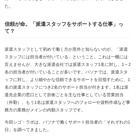
た。
信頼が命。「派遣スタッフをサポートする仕事」っ
て？
派遣スタッフとして初めて働く方が意外と知らないのが、「派遣
スタッフには担当者が付いている」ということ。これは一概には
言えませんが、大きな派遣会社では派遣スタッフ
1
名に対し、
1
～
2
名の担当者が付いていることが多いです。パソナでは、派遣スタ
ッフに対し、より細やかな信頼できるサポートを目指すために、
1
名の派遣スタッフにつき
2
名のサポート担当が付きます。
1
名は派
遣先企業の窓口として折衝ごとを主な仕事としている営業担当
（外勤）、もう
1
名は派遣スタッフへのフォローや資料作成など事
務方の業務がメインの内勤スタッフです。
今回シゴ・ラボは、パソナで働くサポート担当者の「それぞれの
1
日」を調べてきました。