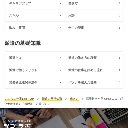
キャリアアップ
働き方
スキル
用語
悩み・質問
全ての記事
派遣の基礎知識
派遣とは
派遣の働き方の種類
派遣で働くメリット
派遣の仕事を始める流れ
労働者派遣関係法令
パソナを選んだ理由
みんなの仕事Lab TOP
派遣の基礎知識
働き方
採用担当が見るのはココ！紹
介予定派遣の「履歴書」対策って？