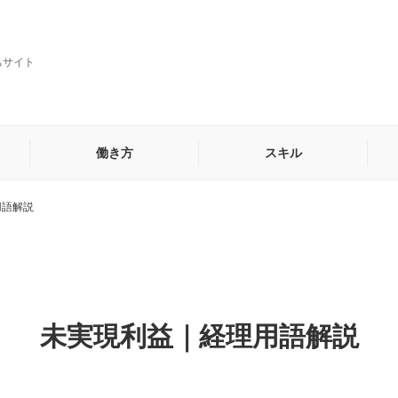
ちサイト
働き方
スキル
用語解説
貿易・海外営業事務
秘書
他
未実現利益｜経理用語解説