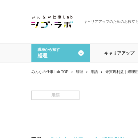
キャリアアップのためのお役立
職種から探す
キャリアアップ
経理
全ての記事を見る
職種から探す
みんなの仕事Lab TOP
経理
用語
未実現利益｜経理
一般事務・営業事務
経理
データオペレーション
その
用語