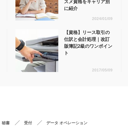
スメ資格をキャリア別
に紹介
2024/01/09
【資格】リース取引の
仕訳と会計処理｜改訂
版簿記2級のワンポイン
ト
2017/05/09
秘書
受付
データ オペレーション