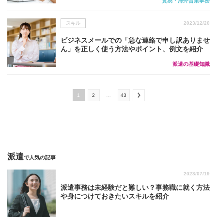
貿易・海外営業事務
スキル
2023/12/20
ビジネスメールでの「急な連絡で申し訳ありませ
ん」を正しく使う方法やポイント、例文を紹介
派遣の基礎知識
…
1
2
43
派遣
で人気の記事
2023/07/19
派遣事務は未経験だと難しい？事務職に就く方法
や身につけておきたいスキルを紹介