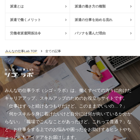
派遣とは
派遣の働き方の種類
派遣で働くメリット
派遣の仕事を始める流れ
労働者派遣関係法令
パソナを選んだ理由
みんなの仕事Lab TOP
全ての記事
みんなの仕事ラボ（シゴ・ラボ）は、働くすべての方々に向けた
キャリアアップ、スキルアップのためのお役立ちサイトです。
「仕事はずっと続けるつもりだけど、このままでいいの…？」
「何かスキルを身に着けたいけど自分には何が向いているか分か
らない」「職場でこんなことがあったけど、これって普通？」な
ど、お仕事をする上でのお悩みや困ったをお助けするヒントやち
ょっとしたアイデアをお届けします。