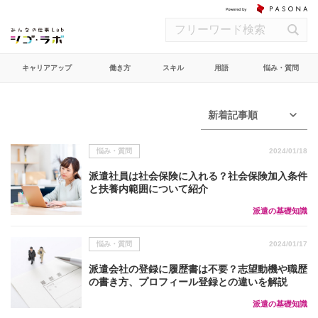
キャリアアップ
働き方
スキル
用語
悩み・質問
新着記事順
悩み・質問
2024/01/18
派遣社員は社会保険に入れる？社会保険加入条件
と扶養内範囲について紹介
派遣の基礎知識
悩み・質問
2024/01/17
派遣会社の登録に履歴書は不要？志望動機や職歴
の書き方、プロフィール登録との違いを解説
派遣の基礎知識