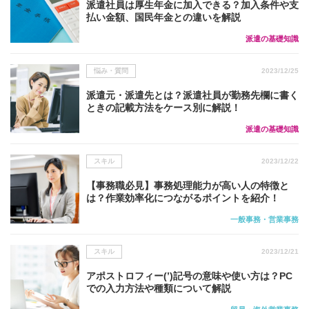
派遣社員は厚生年金に加入できる？加入条件や支
払い金額、国民年金との違いを解説
派遣の基礎知識
悩み・質問
2023/12/25
派遣元・派遣先とは？派遣社員が勤務先欄に書く
ときの記載方法をケース別に解説！
派遣の基礎知識
スキル
2023/12/22
【事務職必見】事務処理能力が高い人の特徴と
は？作業効率化につながるポイントを紹介！
一般事務・営業事務
スキル
2023/12/21
アポストロフィー(’)記号の意味や使い方は？PC
での入力方法や種類について解説