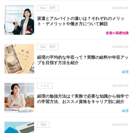
悩み・質問
2024/01/16
派遣とアルバイトの違いは？それぞれのメリッ
ト・デメリットや働き方について解説
派遣の基礎知識
悩み・質問
2024/01/10
経理の平均的な年収って？実際の給料や年収アッ
プを目指す方法を紹介
経理
スキル
2024/01/09
経理の勉強方法は？実務で必要な知識から独学で
の学習方法、おススメ資格をキャリア別に紹介
経理
用語
2023/12/27