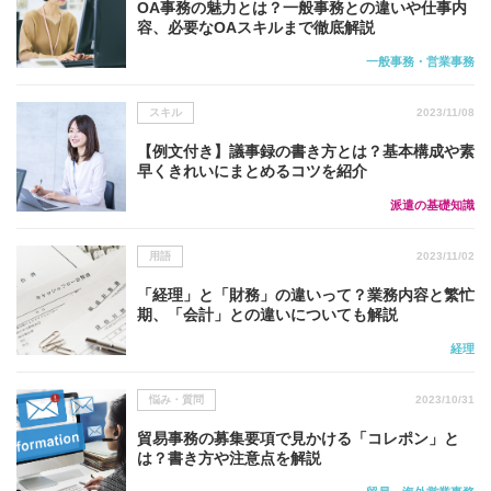
OA事務の魅力とは？一般事務との違いや仕事内
容、必要なOAスキルまで徹底解説
一般事務・営業事務
スキル
2023/11/08
【例文付き】議事録の書き方とは？基本構成や素
早くきれいにまとめるコツを紹介
派遣の基礎知識
用語
2023/11/02
「経理」と「財務」の違いって？業務内容と繁忙
期、「会計」との違いについても解説
経理
悩み・質問
2023/10/31
貿易事務の募集要項で見かける「コレポン」と
は？書き方や注意点を解説