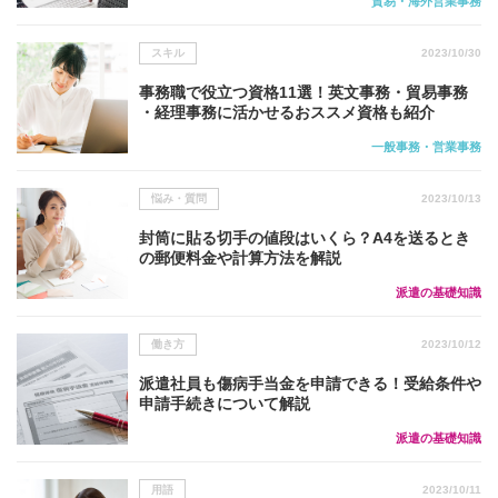
貿易・海外営業事務
スキル
2023/10/30
事務職で役立つ資格11選！英文事務・貿易事務
・経理事務に活かせるおススメ資格も紹介
一般事務・営業事務
悩み・質問
2023/10/13
封筒に貼る切手の値段はいくら？A4を送るとき
の郵便料金や計算方法を解説
派遣の基礎知識
働き方
2023/10/12
派遣社員も傷病手当金を申請できる！受給条件や
申請手続きについて解説
派遣の基礎知識
用語
2023/10/11