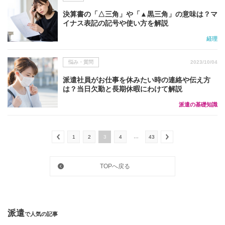
決算書の「△三角」や「▲黒三角」の意味は？マ
イナス表記の記号や使い方を解説
経理
悩み・質問
2023/10/04
派遣社員がお仕事を休みたい時の連絡や伝え方
は？当日欠勤と長期休暇にわけて解説
派遣の基礎知識
…
1
2
3
4
43
TOPへ戻る
派遣
で人気の記事