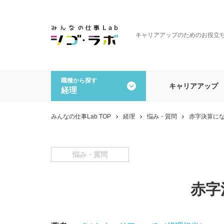
キャリアアップのためのお役立
職種から探す
キャリアアップ
経理
全ての記事を見る
職種から探す
みんなの仕事Lab TOP
経理
悩み・質問
赤字決算に
一般事務・営業事務
経理
データオペレーション
その
悩み・質問
赤字