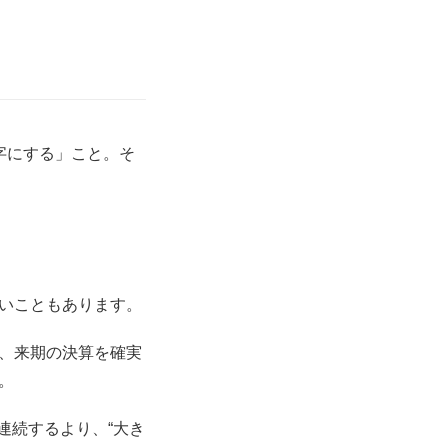
字にする」こと。そ
いこともあります。
、来期の決算を確実
。
連続するより、“大き