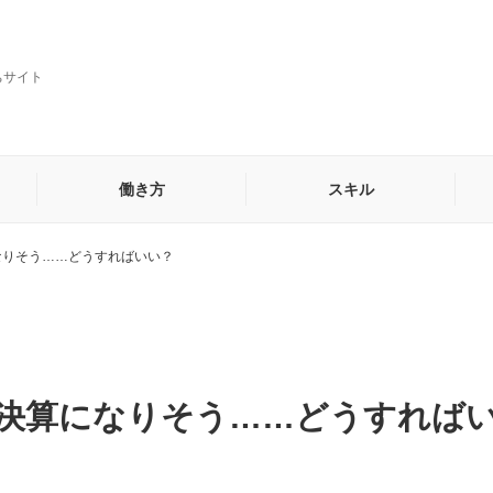
ちサイト
働き方
スキル
なりそう……どうすればいい？
貿易・海外営業事務
秘書
他
決算になりそう……どうすれば