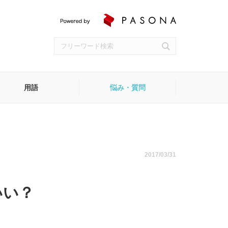
用語
悩み・質問
受付
2017/03/31
いい？